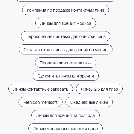
Компания по продаже контактных линз
Линзы для зрения москва
Пероксидная система для очистки линз
Сколько стоят линзы для зрения на месяц
Продажа линз контактных
Где купить линзы для зрения
Линзы контактные заказать
Линзы 2 5 для глаз
Menicon menisoft
Ежедневные линзы
Линзы для зрения на полгода
Линзы месячного ношения цена