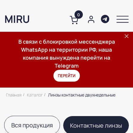
0
MIRU
В связи с блокировкой мессенджера
WhatsApp на территории РФ, наша
О компании
Каталог
Важное
компания вынуждена перейти на
Telegram
ПЕРЕЙТИ
Вся продукция
Контактные линзы
Главная
Каталог
Линзы контактные двухнедельные
/
/
Средства по уходу за линзами
Средства по уходу за глазами