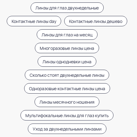
Линзы для глаз двухнедельные
Контактные линзы day
Контактные линзы дешево
Линзы для глаз на месяц
Многоразовые линзы цена
Линзы однодневки цена
Важная информация для пользователей
Сколько стоят двухнедельные линзы
контактных линз:
Обращаем ваше внимание, что
контактные линзы имеют целый ряд характеристик
Одноразовые контактные линзы цена
материала (кислородная проницаемость,
влагосодержание, модуль упругости и другие)
Линзы месячного ношения
и геометрических параметров (диаметр, базовая
кривизна, толщина и другие), которые влияют
на комфортное и здоровое ношение данных
Мультифокальные линзы для глаз купить
медицинских изделий. Подбор контактных линз,
учитывающий особенности ваших глаз, должен
Уход за двухнедельными линзами
осуществлять врач офтальмолог или оптометрист