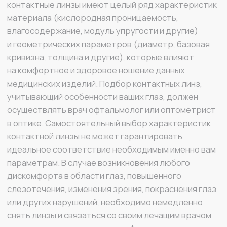
слезотечения, изменения зрения, покраснения глаз
или других нарушений, необходимо немедленно
снять линзы и связаться со своим лечащим врачом
или практикующим врачом — офтальмологом.
MIRU
+7 925 022 92 06
sales@mirulens.ru
г. Москва, ул. Остоженка, д. 25, строение 1
ВСЕ О MIRU
ЮРИДИЧЕСКАЯ ИНФОРМАЦИЯ
Каталог
Политика конфиденциальности
О компании
Условия обмена и возврата
Контакты
Оплата и доставка
MIRU ПЛЮС
Договор оферты