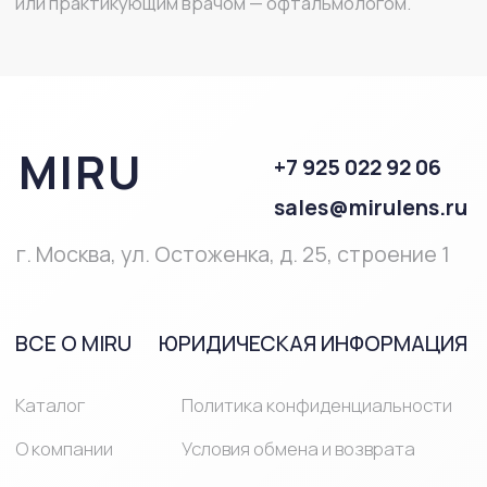
ПОМОЩЬ
Полезная
информация
Часто
задаваемые
вопросы
ПРОДУКЦИЯ
Однодневные
Линзы при близорукости и
линзы
дальнозоркости
Двухнедельные
Мультифокальные линзы
линзы
Линзы на месяц
Астигматические линзы
Средства ухода за линзами
Средства ухода за глазами