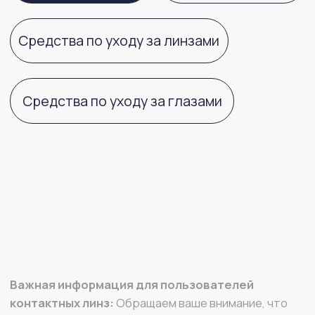
Важная информация для пользователей
контактных линз:
Обращаем ваше внимание, что
контактные линзы имеют целый ряд характеристик
материала (кислородная проницаемость,
влагосодержание, модуль упругости и другие)
и геометрических параметров (диаметр, базовая
кривизна, толщина и другие), которые влияют
на комфортное и здоровое ношение данных
медицинских изделий. Подбор контактных линз,
учитывающий особенности ваших глаз, должен
осуществлять врач офтальмолог или оптометрист
в оптике. Самостоятельный выбор характеристик
контактной линзы не может гарантировать
идеальное соответствие необходимым именно вам
параметрам. В случае возникновения любого
дискомфорта в области глаз, повышенного