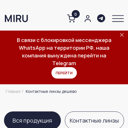
0
MIRU
В связи с блокировкой мессенджера
WhatsApp на территории РФ, наша
О компании
Контактные линзы дешево
Каталог
Важное
компания вынуждена перейти на
Telegram
ПЕРЕЙТИ
Вся продукция
Контактные линзы
Главная
Контактные линзы дешево
/
Средства по уходу за линзами
Средства по уходу за глазами