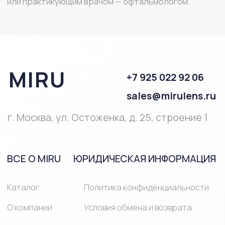
ПОМОЩЬ
Полезная
информация
Часто
задаваемые
вопросы
ПРОДУКЦИЯ
Однодневные
Линзы при близорукости и
линзы
дальнозоркости
Двухнедельные
Мультифокальные линзы
линзы
Линзы на месяц
Астигматические линзы
Средства ухода за линзами
Средства ухода за глазами