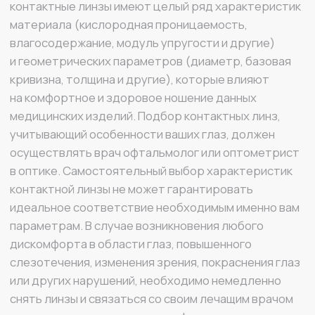
слезотечения, изменения зрения, покраснения глаз
или других нарушений, необходимо немедленно
снять линзы и связаться со своим лечащим врачом
или практикующим врачом — офтальмологом.
MIRU
+7 925 022 92 06
sales@mirulens.ru
г. Москва, ул. Остоженка, д. 25, строение 1
ВСЕ О MIRU
ЮРИДИЧЕСКАЯ ИНФОРМАЦИЯ
Каталог
Политика конфиденциальности
О компании
Условия обмена и возврата
Контакты
Оплата и доставка
MIRU ПЛЮС
Договор оферты