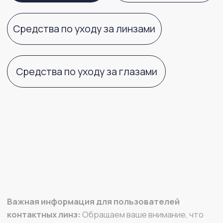
Важная информация для пользователей
контактных линз:
Обращаем ваше внимание, что
контактные линзы имеют целый ряд характеристик
материала (кислородная проницаемость,
влагосодержание, модуль упругости и другие)
и геометрических параметров (диаметр, базовая
кривизна, толщина и другие), которые влияют
на комфортное и здоровое ношение данных
медицинских изделий. Подбор контактных линз,
учитывающий особенности ваших глаз, должен
осуществлять врач офтальмолог или оптометрист
в оптике. Самостоятельный выбор характеристик
контактной линзы не может гарантировать
идеальное соответствие необходимым именно вам
параметрам. В случае возникновения любого
дискомфорта в области глаз, повышенного