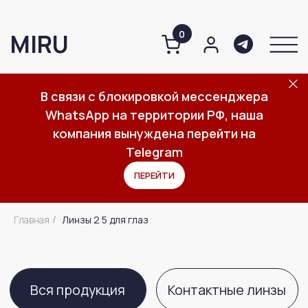
0
MIRU
В связи с блокировкой мессенджера
WhatsApp на территории РФ, наша
О компании
Линзы 2 5 для глаз
Каталог
Важное
компания вынуждена перейти на
Telegram
ПЕРЕЙТИ
Вся продукция
Контактные линзы
Главная
Линзы 2 5 для глаз
/
Средства по уходу за линзами
Средства по уходу за глазами