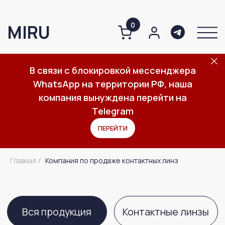
0
MIRU
В связи с блокировкой мессенджера
WhatsApp на территории РФ, наша
О компании
Компания по продаже контактных линз
Каталог
Важное
компания вынуждена перейти на
Telegram
ПЕРЕЙТИ
Вся продукция
Контактные линзы
Главная
Компания по продаже контактных линз
/
Средства по уходу за линзами
Средства по уходу за глазами