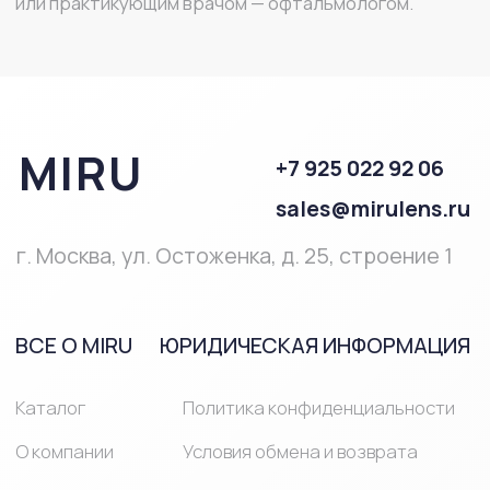
ПОМОЩЬ
Полезная
информация
Часто
задаваемые
вопросы
ПРОДУКЦИЯ
Однодневные
Линзы при близорукости и
линзы
дальнозоркости
Двухнедельные
Мультифокальные линзы
линзы
Линзы на месяц
Астигматические линзы
Средства ухода за линзами
Средства ухода за глазами