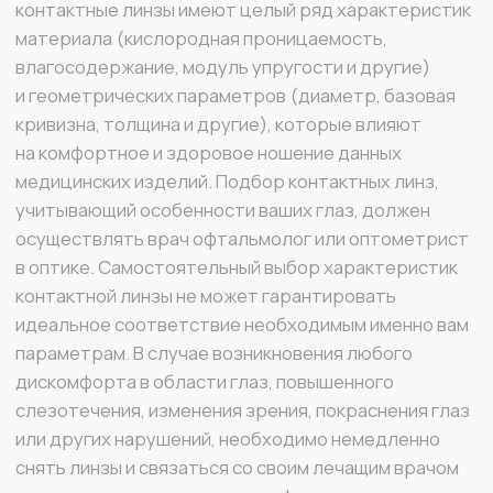
слезотечения, изменения зрения, покраснения глаз
или других нарушений, необходимо немедленно
снять линзы и связаться со своим лечащим врачом
или практикующим врачом — офтальмологом.
MIRU
+7 925 022 92 06
sales@mirulens.ru
г. Москва, ул. Остоженка, д. 25, строение 1
ВСЕ О MIRU
ЮРИДИЧЕСКАЯ ИНФОРМАЦИЯ
Каталог
Политика конфиденциальности
О компании
Условия обмена и возврата
Контакты
Оплата и доставка
MIRU ПЛЮС
Договор оферты