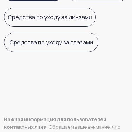
Важная информация для пользователей
контактных линз:
Обращаем ваше внимание, что
контактные линзы имеют целый ряд характеристик
материала (кислородная проницаемость,
влагосодержание, модуль упругости и другие)
и геометрических параметров (диаметр, базовая
кривизна, толщина и другие), которые влияют
на комфортное и здоровое ношение данных
медицинских изделий. Подбор контактных линз,
учитывающий особенности ваших глаз, должен
осуществлять врач офтальмолог или оптометрист
в оптике. Самостоятельный выбор характеристик
контактной линзы не может гарантировать
идеальное соответствие необходимым именно вам
параметрам. В случае возникновения любого
дискомфорта в области глаз, повышенного