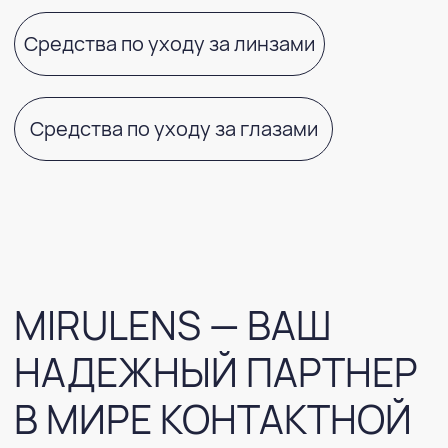
MIRULENS — ВАШ
НАДЕЖНЫЙ ПАРТНЕР
В МИРЕ КОНТАКТНОЙ
ОПТИКИ
Mirulens — современный интернет-
магазин контактных линз, средств для
ухода за ними. Здесь вы можете купить
контактную оптику от признанного
мирового лидера в области инноваций и
технологий в производстве контактных
линз Menicon.
Наши опытные консультанты всегда
помогут в выборе, оформят заказ и