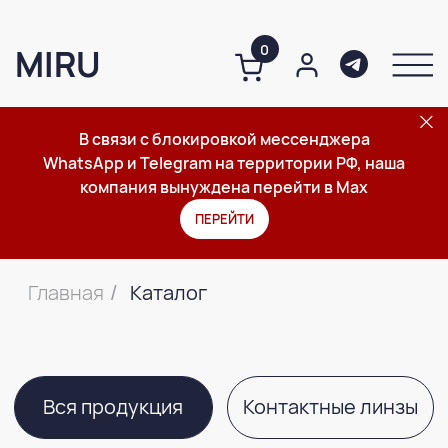
0
MIRU
В связи с блокировкой мессенджера
WhatsApp и Telegram на территории РФ, наша
Каталог контактных линз и аксессуаров MI
О компании
Каталог
Важное
компания вынуждена перейти в Max
Главная
Каталог
/
ПЕРЕЙТИ
Вся продукция
Контактные линзы
Средства по уходу за линзами
Средства по уходу за глазами