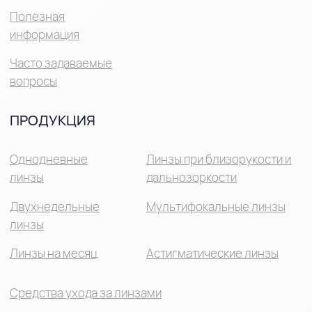
ЛИНЗЫ, СРЕДСТВА ДЛЯ
УХОДА ЗА НИМИ ВЫГОДНО
С ПРОГРАММОЙ
ЛОЯЛЬНОСТИ MIRU ПЛЮС
Программа лояльности MIRU ПЛЮС
делает покупки еще более выгодными:
Накопительная система скидок для
постоянных клиентов
Эксклюзивные акции и
специальные предложения
Подарки к крупным заказам
Персональный кабинет для
отслеживания заказов и истории
покупок
Популярные товары всегда доступны по
специальным ценам для участников
программы. Регулярные скидки