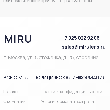
ПОМОЩЬ
Полезная
информация
Часто
задаваемые
вопросы
ПРОДУКЦИЯ
Однодневные
Линзы при близорукости и
линзы
дальнозоркости
Двухнедельные
Мультифокальные линзы
линзы
Линзы на месяц
Астигматические линзы
Средства ухода за линзами
Средства ухода за глазами