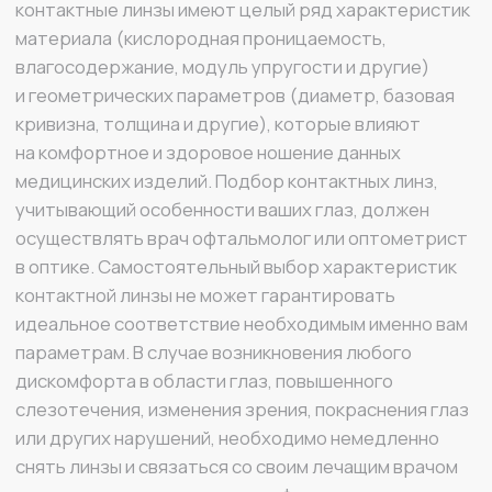
слезотечения, изменения зрения, покраснения глаз
или других нарушений, необходимо немедленно
снять линзы и связаться со своим лечащим врачом
или практикующим врачом — офтальмологом.
MIRU
+7 925 022 92 06
sales@mirulens.ru
г. Москва, ул. Остоженка, д. 25, строение 1
ВСЕ О MIRU
ЮРИДИЧЕСКАЯ ИНФОРМАЦИЯ
Каталог
Политика конфиденциальности
О компании
Условия обмена и возврата
Контакты
Оплата и доставка
MIRU ПЛЮС
Договор оферты