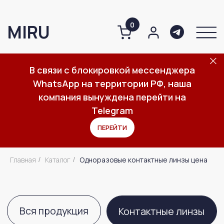
0
MIRU
В связи с блокировкой мессенджера
WhatsApp на территории РФ, наша
О компании
Каталог
Важное
компания вынуждена перейти на
Telegram
ПЕРЕЙТИ
Вся продукция
Контактные линзы
Главная
Каталог
Одноразовые контактные линзы цена
/
/
Средства по уходу за линзами
Средства по уходу за глазами