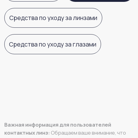
Важная информация для пользователей
контактных линз:
Обращаем ваше внимание, что
контактные линзы имеют целый ряд характеристик
материала (кислородная проницаемость,
влагосодержание, модуль упругости и другие)
и геометрических параметров (диаметр, базовая
кривизна, толщина и другие), которые влияют
на комфортное и здоровое ношение данных
медицинских изделий. Подбор контактных линз,
учитывающий особенности ваших глаз, должен
осуществлять врач офтальмолог или оптометрист
в оптике. Самостоятельный выбор характеристик
контактной линзы не может гарантировать
идеальное соответствие необходимым именно вам
параметрам. В случае возникновения любого
дискомфорта в области глаз, повышенного