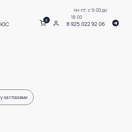
0
8 925 022 92 06
пн-пт, с 9:00 до
18:00
0
8 925 022 92 06