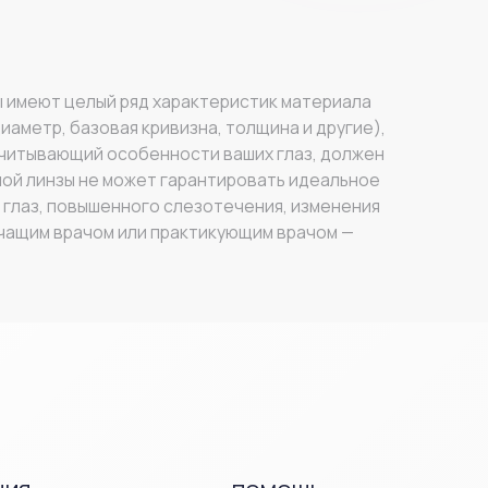
я кривизна, толщина и другие),
собенности ваших глаз, должен
ацию линзы в правильном положении
может гарантировать идеальное
ой активности.
нного слезотечения, изменения
ысокой кислородопроницаемостью,
м или практикующим врачом —
 собственного бренда. Компания
ПОМОЩЬ
нсультанты помогут подобрать
стема скидок делают покупку более
Полезная информация
Часто задаваемые
АЗИНЕ
вопросы