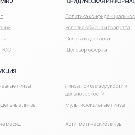
Договор оферты
 упрощен и удобен. Для заказа необходим действующий рецеп
Я
арактеристиками каждой модели линз. Система фильтров поз
 заказ можно в несколько кликов с доставкой по всей стране.
 линзы
Линзы при близорукости и
Ср
дальнозоркости
ые линзы
Мультифокальные линзы
Ср
яц
Астигматические линзы
ВОПОКАЗАНИЯ, Н