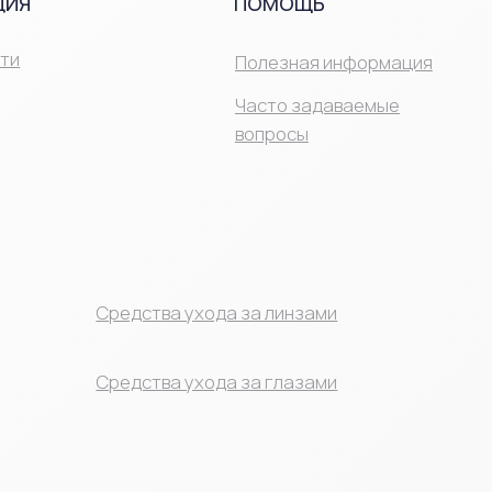
т от офтальмолога с указанием
воляет быстро найти подходящие
едства ухода за линзами
едства ухода за глазами
ЕОБХОДИМО