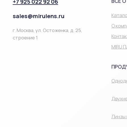
MIRU ПЛЮС
Процесс покупки в интернет-магазине MIRU максимально
параметров астигматизма: сферы, цилиндра и оси.
ПРОДУКЦИ
На сайте представлен удобный каталог с подробными х
варианты по типу замены и другим параметрам. Оформить
Однодневные
Двухнедельн
Линзы на мес
®Miru 2026 Все права защищены
ИМЕЮТСЯ ПРОТИ