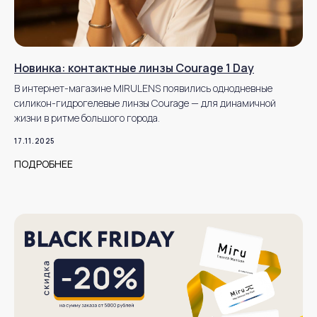
MIRU
+7 925 022 92 06
sales@mirulens.ru
Новинка: контактные линзы Courage 1 Day
г. Москва, ул. Остоженка, д. 25, строение 1
В интернет-магазине MIRULENS появились однодневные
силикон-гидрогелевые линзы Courage — для динамичной
жизни в ритме большого города.
ВСЕ О MIRU
ЮРИДИЧЕСКАЯ ИНФОРМАЦИЯ
17.11.2025
Каталог
Политика конфиденциальности
ПОДРОБНЕЕ
О компании
Условия обмена и возврата
Контакты
Оплата и доставка
MIRU ПЛЮС
Договор оферты
ПОМОЩЬ
Полезная
информация
Часто