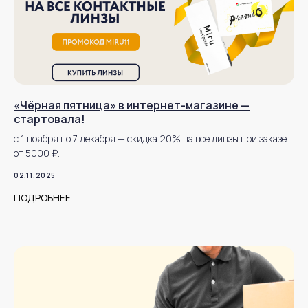
задаваемые
вопросы
ПРОДУКЦИЯ
Однодневные
Линзы при близорукости и
линзы
дальнозоркости
Двухнедельные
Мультифокальные линзы
«Чёрная пятница» в интернет-магазине —
линзы
стартовала!
Линзы на месяц
Астигматические линзы
с 1 ноября по 7 декабря — скидка 20% на все линзы при заказе
от 5000 ₽.
Средства ухода за линзами
02.11.2025
Средства ухода за глазами
ПОДРОБНЕЕ