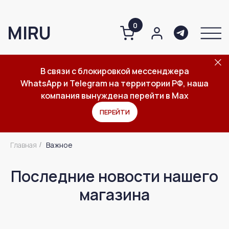
0
MIRU
В связи с блокировкой мессенджера
WhatsApp и Telegram на территории РФ, наша
О компании
Каталог
Важное
компания вынуждена перейти в Max
ПЕРЕЙТИ
Главная
Важное
/
Последние новости нашего
магазина