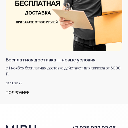
®Miru 2026 Все права защищены
ИМЕЮТСЯ
ПРОТИВОПОКАЗАНИЯ,
НЕОБХОДИМО
ПРОКОНСУЛЬТИРОВАТЬСЯ
СО СПЕЦИАЛИСТОМ
Бесплатная доставка — новые условия
с 1 ноября бесплатная доставка действует для заказов от 5000
₽.
01.11.2025
ПОДРОБНЕЕ