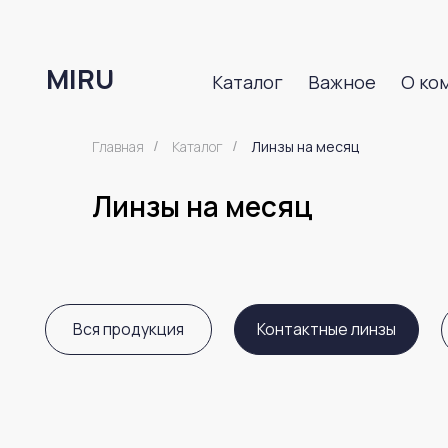
Каталог
Важное
О компани
MIRU
MIRU
Каталог
Важное
О компани
Главная
Каталог
Линзы на месяц
/
/
Линзы на месяц
Вся продукция
Контактные линзы
Сред