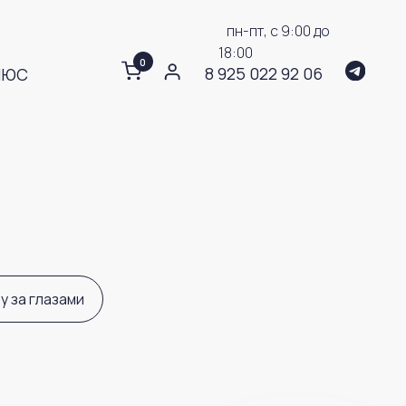
0
8 925 022 92 06
пн-пт, с 9:00 до
18:00
0
8 925 022 92 06