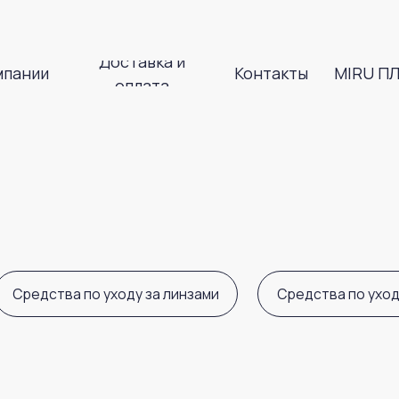
Доставка и
и
Контакты
MIRU ПЛЮС
оплата
Доставка и
и
Контакты
MIRU ПЛЮС
оплата
ства по уходу за линзами
Средства по уходу за глазами