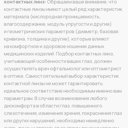
дискомфорта в области глаз, повышенного
слезотечения, изменения зрения, покраснения глаз
или других нарушений, необходимо немедленно
снять линзы и связаться со своим лечащим врачом
или практикующим врачом — офтальмологом.
MIRU
+7 925 022 92 06
sales@mirulens.ru
г. Москва, ул. Остоженка, д. 25, строение 1
ВСЕ О MIRU
ЮРИДИЧЕСКАЯ ИНФОРМАЦИЯ
Каталог
Политика конфиденциальности
О компании
Условия обмена и возврата
Контакты
Оплата и доставка
MIRU ПЛЮС
Договор оферты