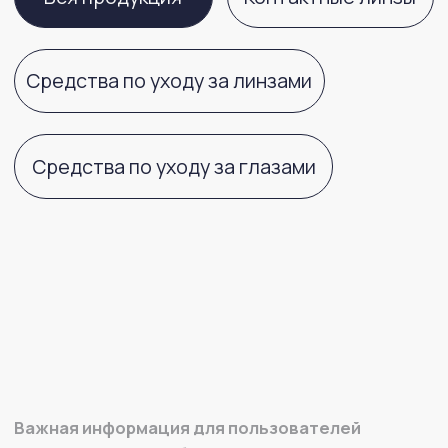
Важная информация для пользователей
контактных линз:
Обращаем ваше внимание, что
контактные линзы имеют целый ряд характеристик
материала (кислородная проницаемость,
влагосодержание, модуль упругости и другие)
и геометрических параметров (диаметр, базовая
кривизна, толщина и другие), которые влияют
на комфортное и здоровое ношение данных
медицинских изделий. Подбор контактных линз,
учитывающий особенности ваших глаз, должен
осуществлять врач офтальмолог или оптометрист
в оптике. Самостоятельный выбор характеристик
контактной линзы не может гарантировать
идеальное соответствие необходимым именно вам
параметрам. В случае возникновения любого