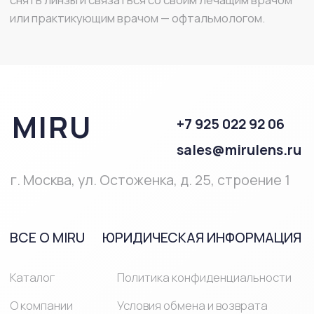
ПОМОЩЬ
Полезная
информация
Часто
задаваемые
вопросы
ПРОДУКЦИЯ
Однодневные
Линзы при близорукости и
линзы
дальнозоркости
Двухнедельные
Мультифокальные линзы
линзы
Линзы на месяц
Астигматические линзы
Средства ухода за линзами
Средства ухода за глазами