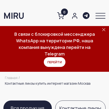
0
MIRU
В связи с блокировкой мессенджера
WhatsApp на территории РФ, наша
О компании
Каталог
Важное
компания вынуждена перейти на
Контактные линзы купить интернет магазин
Telegram
ПЕРЕЙТИ
Вся продукция
Контактные линзы
Главная
/
Контактные линзы купить интернет магазин Москва
Средства по уходу за линзами
Средства по уходу за глазами