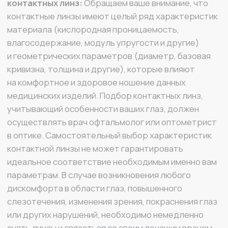
дискомфорта в области глаз, повышенного
слезотечения, изменения зрения, покраснения глаз
или других нарушений, необходимо немедленно
снять линзы и связаться со своим лечащим врачом
или практикующим врачом — офтальмологом.
MIRU
+7 925 022 92 06
sales@mirulens.ru
г. Москва, ул. Остоженка, д. 25, строение 1
ВСЕ О MIRU
ЮРИДИЧЕСКАЯ ИНФОРМАЦИЯ
Каталог
Политика конфиденциальности
О компании
Условия обмена и возврата
Контакты
Оплата и доставка
MIRU ПЛЮС
Договор оферты