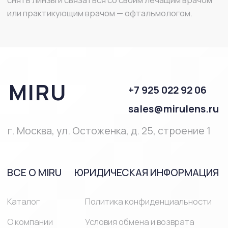
ПОМОЩЬ
Полезная
информация
Часто
задаваемые
вопросы
ПРОДУКЦИЯ
Однодневные
Линзы при близорукости и
линзы
дальнозоркости
Двухнедельные
Мультифокальные линзы
линзы
Линзы на месяц
Астигматические линзы
Средства ухода за линзами
Средства ухода за глазами