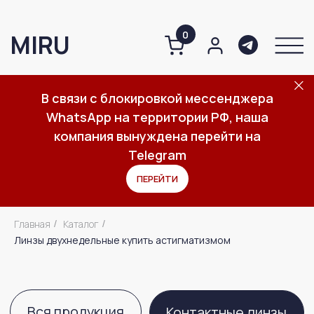
0
MIRU
В связи с блокировкой мессенджера
WhatsApp на территории РФ, наша
О компании
Каталог
Важное
компания вынуждена перейти на
Telegram
ПЕРЕЙТИ
Вся продукция
Контактные линзы
Главная
Каталог
/
/
Линзы двухнедельные купить астигматизмом
Средства по уходу за линзами
Средства по уходу за глазами