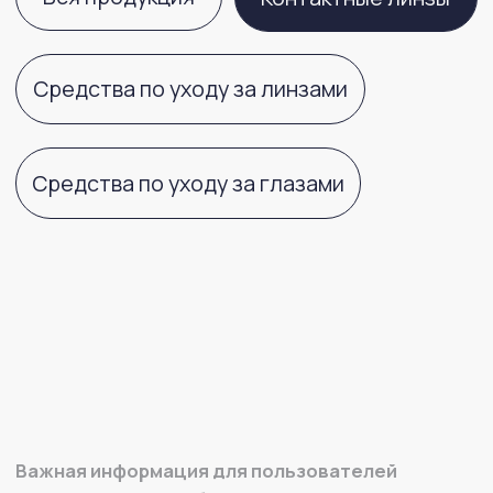
Важная информация для пользователей
контактных линз:
Обращаем ваше внимание, что
контактные линзы имеют целый ряд характеристик
материала (кислородная проницаемость,
влагосодержание, модуль упругости и другие)
и геометрических параметров (диаметр, базовая
кривизна, толщина и другие), которые влияют
на комфортное и здоровое ношение данных
медицинских изделий. Подбор контактных линз,
учитывающий особенности ваших глаз, должен
осуществлять врач офтальмолог или оптометрист
в оптике. Самостоятельный выбор характеристик
контактной линзы не может гарантировать
идеальное соответствие необходимым именно вам
параметрам. В случае возникновения любого