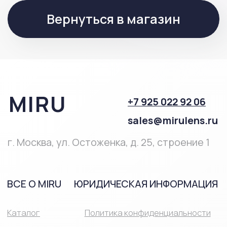
ВСЕ О MIRU
ЮРИДИЧЕСКАЯ ИНФОРМАЦИЯ
Каталог
Политика конфиденциальности
О компании
Условия обмена и возврата
Контакты
Оплата и доставка
MIRU ПЛЮС
Договор оферты
ПОМОЩЬ
Полезная
информация
Часто
задаваемые
вопросы
ПРОДУКЦИЯ
Однодневные
Линзы при близорукости и
линзы
дальнозоркости
Двухнедельные
Мультифокальные линзы
линзы