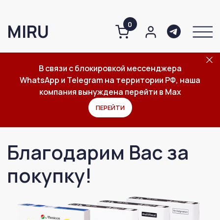
0
MIRU
В связи с блокировкой мессенджера
WhatsApp и Telegram на территории РФ, наша
О компании
Каталог
Важное
компания вынуждена перейти в Max
Благодарим Вас за
ПЕРЕЙТИ
покупку!