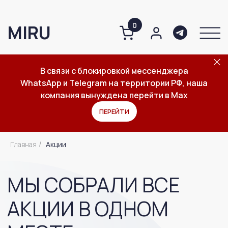
0
MIRU
В связи с блокировкой мессенджера
WhatsApp и Telegram на территории РФ, наша
О компании
Каталог
Важное
компания вынуждена перейти в Max
ПЕРЕЙТИ
МЫ СОБРАЛИ ВСЕ
АКЦИИ В ОДНОМ
Главная
Акции
/
МЕСТЕ