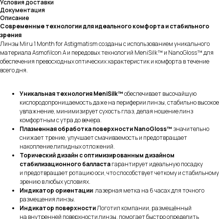
Условия доставки
Документация
Описание
Современные технологии для идеального комфорта и стабильного
зрения
Линзы Miru 1 Month for Astigmatism созданы с использованием уникального
материала Asmofilcon A и передовых технологий MeniSilk™ и NanoGloss™ для
обеспечения превосходных оптических характеристик и комфорта в течение
всего дня.
Уникальная технология MeniSilk™
обеспечивает высочайшую
кислородопроницаемость даже на периферии линзы, стабильно высокое
увлажнение, минимизирует сухость глаз, делая ношение линз
комфортным с утра до вечера.
Плазменная обработка поверхности NanoGloss™
значительно
снижает трение, улучшает смачиваемость и предотвращает
накопление липидных отложений.
Торический дизайн с оптимизированным дизайном
стабилизационного балласта
гарантирует идеальную посадку
и предотвращает ротацию оси, что способствует четкому и стабильному
зрению в любых условиях.
Индикатор ориентации
: лазерная метка на 6 часах для точного
размещения линзы.
Индикатор поверхности
Логотип компании, размещённый
на внутренней поверхности линзы, помогает быстро определить