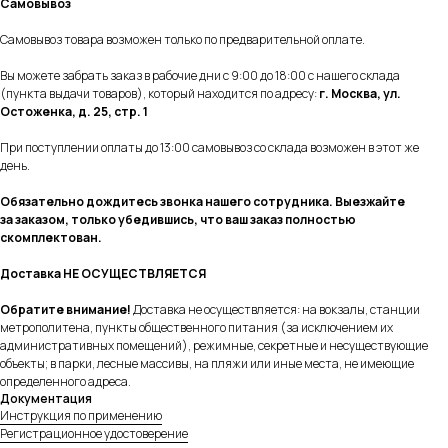
Самовывоз
г. Москва, ул. Остоженка, д. 25
Самовывоз товара возможен только по предварительной оплате.
Вы можете забрать заказ в рабочие дни с 9:00 до 18:00 с нашего склада
ВСЕ О MIRU
ЮРИДИЧЕСКАЯ ИНФОРМАЦИЯ
(пункта выдачи товаров), который находится по адресу:
г. Москва, ул.
Остоженка, д. 25, стр. 1
Каталог
Политика конфиденциальности
При поступлении оплаты до 13:00 самовывоз со склада возможен в этот же
О компании
Условия обмена и возврата
день.
Контакты
Оплата и доставка
Обязательно дождитесь звонка нашего сотрудника. Выезжайте
MIRU ПЛЮС
Договор оферты
за заказом, только убедившись, что ваш заказ полностью
скомплектован.
ПОМОЩЬ
Доставка НЕ ОСУЩЕСТВЛЯЕТСЯ
Полезная
Обратите внимание!
Доставка не осуществляется: на вокзалы, станции
информация
метрополитена, пункты общественного питания (за исключением их
Часто
административных помещений), режимные, секретные и несуществующие
задаваемые
объекты; в парки, лесные массивы, на пляжи или иные места, не имеющие
вопросы
определенного адреса.
Документация
ПРОДУКЦИЯ
Инструкция по применению
Регистрационное удостоверение
Однодневные
Линзы при близорукости и