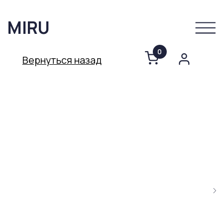
MIRU
0
Вернуться назад
До
О компании
Каталог
Важное