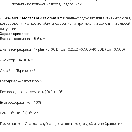
правильное положение перед надеванием
Линзы
Miru 1 Month for Astigmatism
идеально подходят для активных людей,
которые ценят четкое и стабильное зрение на протяжении всего дня и в любой
ситуации.
Характеристики
Базовая кривизна — 8,6 мм
Диапазон рефракций - plan -6.00 D (шаг 0.25D) -6,50D -10,00D (шаг 0.50D)
Диаметр — 14,00 мм
Дизайн — Торический
Материал — Asmofilcon A
Кислородо­проницаемость (Dk/t ) — 161
Влагосодержание — 40%
Ось - 10° – 180° (10°шаг)
Примечание — Светло-голубое подкрашивание для удобства в обращении