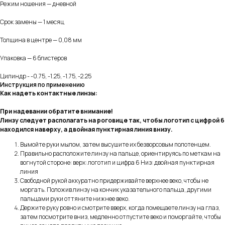
Режим ношения — дневной
Срок замены — 1 месяц
Толщина в центре — 0,08 мм
Упаковка — 6 блистеров
Цилиндр - -0.75, -1.25, -1.75, -2.25
Инструкция по применению
Как надеть контактные линзы:
При надевании обратите внимание!
Линзу следует располагать на роговице так, чтобы логотип с цифрой 6
находился наверху, а двойная пунктирная линия внизу.
Вымойте руки мылом, затем высушите их безворсовым полотенцем.
Правильно расположите линзу на пальце, ориентируясь по меткам на
вогнутой стороне: верх: логотип и цифра 6 Низ: двойная пунктирная
линия
Свободной рукой аккуратно придерживайте верхнее веко, чтобы не
моргать. Положив линзу на кончик указательного пальца, другими
пальцами руки оттяните нижнее веко.
Держите руку ровно и смотрите вверх, когда помещаете линзу на глаз,
затем посмотрите вниз, медленно отпустите веко и поморгайте, чтобы