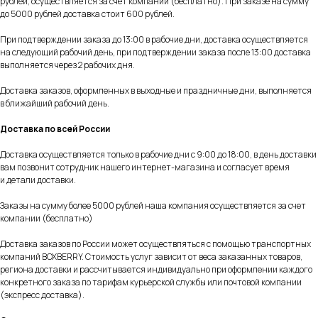
рублей, осуществляется за счет компании (бесплатно). При заказе на сумму
до 5000 рублей доставка стоит 600 рублей.
При подтверждении заказа до 13:00 в рабочие дни, доставка осуществляется
на следующий рабочий день, при подтверждении заказа после 13:00 доставка
выполняется через 2 рабочих дня.
Доставка заказов, оформленных в выходные и праздничные дни, выполняется
в ближайший рабочий день.
Доставка по всей России
Доставка осуществляется только в рабочие дни с 9:00 до 18:00, в день доставки
вам позвонит сотрудник нашего интернет-магазина и согласует время
и детали доставки.
Заказы на сумму более 5000 рублей наша компания осуществляется за счет
компании (бесплатно)
Доставка заказов по России может осуществляться с помощью транспортных
компаний BOXBERRY. Стоимость услуг зависит от веса заказанных товаров,
региона доставки и рассчитывается индивидуально при оформлении каждого
конкретного заказа по тарифам курьерской службы или почтовой компании
MIRU
(экспресс доставка).
+7 925 022 92 06
sales@mirulens.ru