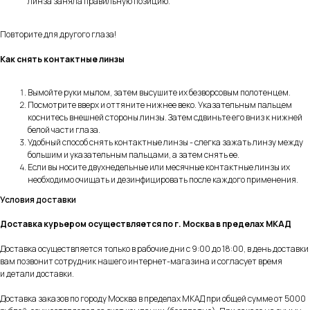
линза заняла правильную позицию.
Повторите для другого глаза!
Как снять контактные линзы
Вымойте руки мылом, затем высушите их безворсовым полотенцем.
Посмотрите вверх и оттяните нижнее веко. Указательным пальцем
коснитесь внешней стороны линзы. Затем сдвиньте его вниз к нижней
белой части глаза.
Удобный способ снять контактные линзы - слегка зажать линзу между
большим и указательным пальцами, а затем снять ее.
Если вы носите двухнедельные или месячные контактные линзы их
необходимо очищать и дезинфицировать после каждого применения.
Условия доставки
Доставка курьером осуществляется по г. Москва в пределах МКАД
Доставка осуществляется только в рабочие дни с 9:00 до 18:00, в день доставки
вам позвонит сотрудник нашего интернет-магазина и согласует время
и детали доставки.
Доставка заказов по городу Москва в пределах МКАД при общей сумме от 5000